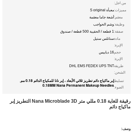
من اجل:
مميزات:
معبأة S original
معقم:
أشعة جاما معقمة
وظيفة:
وشم الحواجب
صفقة:
1 قطعة / الحقيبة 500 قطعة / صندوق
مادة
ستانلس ستيل
الإبرة:
حجم
16 دبابيس
الإبرة:
طريقة
DHL EMS FEDEX UPS TNT
الشحن:
إبر ماكياج دائم تطريز ثلاثي الأبعاد ، إبر نانا للمكياج الدائم 0.18 مم
تسليط
,
0.18MM Nana Permanent Makeup Needles
الضوء:
رقيقة للغاية 0.18 مللي متر Nana Microblade 3D التطريز إبر
ماكياج دائم
وصف: