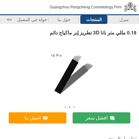
Guangzhou Pengcheng Cosmetology Firm
منزل
المنتجات
حول بنا
جولة في المعمل
>>
0.18 مللي متر نانا 3D تطريز إبر ماكياج دائم
افضل سعر
اتصل بنا
تفاصيل المنتج