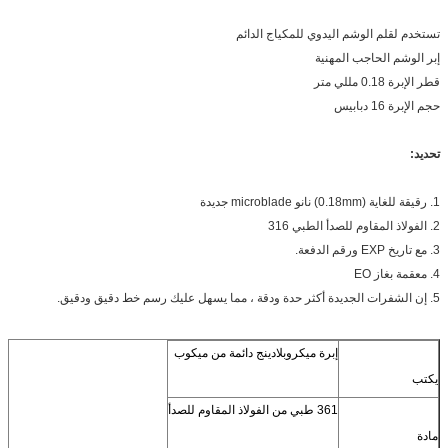
تستخدم لقلم الوشم اليدوي للمكياج الدائم
إبر الوشم الحاجب المهنية
قطر الإبرة 0.18 مللي متر
حجم الإبرة 16 دبابيس
تحديد:
1. رقيقة للغاية (0.18mm) نانو microblade جديدة
2. الفولاذ المقاوم للصدأ الطبي 316
3. مع تاريخ EXP ورقم الدفعة.
4. معقمة بغاز EO
5. إن الشفرات الجديدة أكثر حدة ودقة ، مما يسهل عليك رسم خط دقيق ودقيق.
إبرة ميكروبلادينج دائمة من ميكوب
يكتب
361 طبي من الفولاذ المقاوم للصدأ
مادة