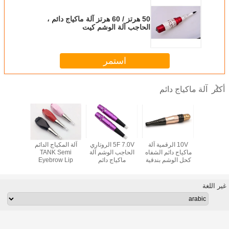
50 هرتز / 60 هرتز آلة ماكياج دائم ،
الحاجب آلة الوشم كيت
استمر
آلة ماكياج دائم
أكثر
ان لاسلكية
10V الرقمية آلة
5F 7.0V الروتاري
آلة المكياج الدائم
خرطوشة رق
 إبرة آلة
ماكياج دائم الشفاه
الحاجب الوشم آلة
TANK Semi
الحاجب 
اج دائم
كحل الوشم بندقية
ماكياج دائم
Eyebrow Lip
كحل آلة ما
Beauty
غير اللغة