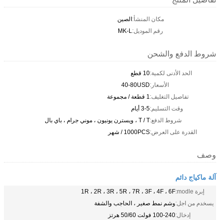
مكان المنشأ:
الصين
رقم الموديل:
MK-L
شروط الدفع والشحن
الحد الأدنى لكمية:
10 قطع
الأسعار:
40-80USD
تفاصيل التغليف:
1 قطعة / مجموعة
وقت التسليم:
3-5 أيام
شروط الدفع:
T / T ، ويسترن يونيون ، موني جرام ، باي بال
القدرة على العرض:
1000PCS / شهر
وصف
آلة ماكياج دائم
إبرة modle:
1R ، 2R ، 3R ، 5R ، 7R ، 3F ، 4F ، 6F
يسخدم من اجل:
وشم نمط صغير ، الحاجب والشفة
إدخال:
100-240 فولت 50/60 هرتز