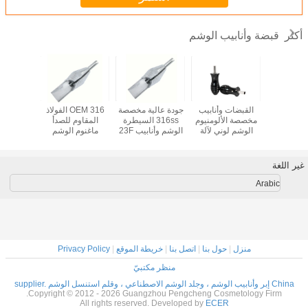
قبضة وأنابيب الوشم
أكثر
م الوشم
القبضات وأنابيب
جودة عالية مخصصة
OEM 316 الفولاذ
316 الف
ت وأنابيب
مخصصة الألومنيوم
316ss السيطرة
المقاوم للصدأ
للصدأ ماغ
 لآلة ماكياج
الوشم لوني لآلة
الوشم وأنابيب 23F
ماغنوم الوشم
القبضات 
وشم الدائم
الوشم
لآلة الوشم
القبضات وأنابيب
39F / M1 إبرة
29F / M1 إبرة
غير اللغة
Arabic
منزل
|
حول بنا
|
اتصل بنا
|
خريطة الموقع
|
Privacy Policy
منظر مكتبيّ
China إبر وأنابيب الوشم ، وجلد الوشم الاصطناعي ، وقلم استنسل الوشم supplier.
Copyright © 2012 - 2026 Guangzhou Pengcheng Cosmetology Firm.
All rights reserved. Developed by
ECER