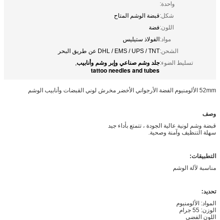
واحدة:
شكل:
قبضة الوشم المتاح
اللون:
فضة
مواد:
الفولاذ ستيليس
الشحن:
DHL / EMS / UPS / TNT عن طريق البحر
جلد وشم صناعي وإبر وشم وأنابيب
تسليط الضوء:
,
tattoo needles and tubes
52mm الألومنيوم الفضة الأرجواني الأخضر مخرش لوني القبضات وأنابيب الوشم
وصف
قبضة وشم لونية عالية الجودة ، تتمتع بأداء جيد
سهلة التنظيف وآمنة وصحية.
التطبيقات:
مناسبة لآلة الوشم
تحديد:
المواد: الألومنيوم
الوزن: 55 جرام
اللون الفضي