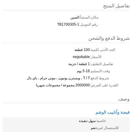
تفاصيل المنتج
مكان المنشأ:
الصين
رقم الموديل:
TB1700305-1
شروط الدفع والشحن
الحد الأدنى لكمية:
100 قطعة
الأسعار:
negotiable
تفاصيل التغليف:
1 قطعة / حزمة
وقت التسليم:
5-16 يوم
شروط الدفع:
T / T ، ويسترن يونيون ، موني جرام ، باي بال
القدرة على العرض:
2000000 مجموعة / مجموعات شهريا
وصف
قبضة وأنابيب الوشم
خاصية:
سهل تنفيذه
للاستعمال لمرة
نعم