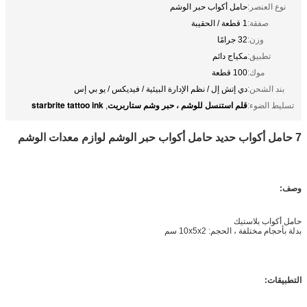
نوع العنصر:
حامل أكواب حبر الوشم
صفقة:
1 قطعة / الحقيبة
وزن:
32 جرامًا
تطبيق:
مكياج دائم
موك:
100 قطعة
بند الشحن:
دي إتش إل / نظم الإدارة البيئية / فيديكس / يو بي إس
قلم استنسل للوشم ، حبر وشم ستاربريت
starbrite tattoo ink
تسليط الضوء:
,
7 حامل أكواب حديد حامل أكواب حبر الوشم لوازم معدات الوشم
وصف:
حامل أكواب بلاستيك
بدلة بأحجام مختلفة ، الحجم: 10x5x2 سم
التطبيقات: