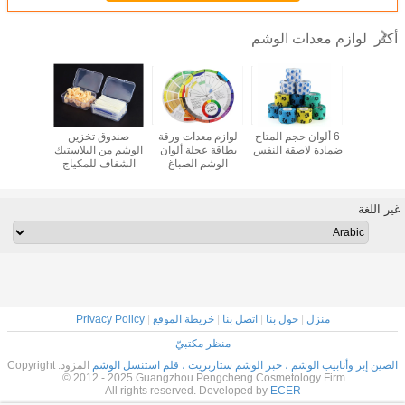
لوازم معدات الوشم
أكثر
OEM Lash L
6 ألوان حجم المتاح
لوازم معدات ورقة
صندوق تخزين
الحاجب ا
ش
ضمادة لاصقة النفس
بطاقة عجلة ألوان
الوشم من البلاستيك
الألوان ف
الوشم الصباغ
الشفاف للمكياج
معدات 
الدائم
غير اللغة
منزل
|
حول بنا
|
اتصل بنا
|
خريطة الموقع
|
Privacy Policy
منظر مكتبيّ
الصين إبر وأنابيب الوشم ، حبر الوشم ستاربريت ، قلم استنسل الوشم
المزود. Copyright
© 2012 - 2025 Guangzhou Pengcheng Cosmetology Firm.
All rights reserved. Developed by
ECER