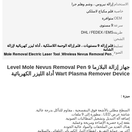
الاستخدام:
إزالة نيروس ، وشم وهلم جرا
خاصية:
قلم مكياج لاسلكي
OEM:
متوافرة
سرعة:
9 مستوى
طريقة
DHL / FEDEX / EMS
الشحن:
قلم إزالة 9 مستويات ، قلم إزالة الوحمة اللاسلكية ، أداة ليزر كهربائية لإزالة
تسليط
الشامة
الضوء:
Mole Removal Electric Laser Tool
Wireless Nevus Removal Pen
,
,
جهاز إزالة البلازما 9 Level Mole Nevus Removal Pen
Wart Plasma Remover Device أداة الليزر الكهربائية
ميزة :
السطح مطلي بالأشعة فوق البنفسجية ، مقاوم للتآكل بدرجة عالية.
شاشة عرض LED ، مطورة إلى 9 ملفات.
إضافة آلة التبديل وتشغيل المطالبات الصوتية.
بقعة إبرة حصرية الإضاءة ومريحة وعملية.
هناك العديد من الملحقات والمواد عالية الجودة.
أكثر من حماية التفريغ ، انقطاع التيار الكهربائي التلقائي والسلامة.