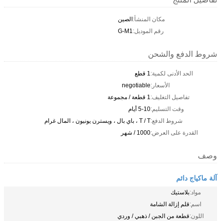
مكان المنشأ:
الصين
رقم الموديل:
G-M1
شروط الدفع والشحن
الحد الأدنى لكمية:
1 قطع
الأسعار:
negotiable
تفاصيل التغليف:
1 قطعة / مجموعة
وقت التسليم:
5-10 أيام
شروط الدفع:
T / T ، باي بال ، ويسترن يونيون ، المال غرام
القدرة على العرض:
1000 / شهر
وصف
آلة ماكياج دائم
مواد:
بلاستيك
اسم:
قلم إزالة الشامة
اللون:
قطعة من الجبن / ذهبي / وردي