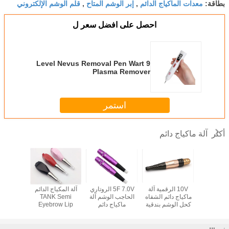
معدات الماكياج الدائم
إبر الوشم المتاح
قلم الوشم الإلكتروني
بطاقة:
,
,
احصل على افضل سعر ل
9 Level Nevus Removal Pen Wart
Plasma Remover
استمر
آلة ماكياج دائم
أكثر
ان لاسلكية
10V الرقمية آلة
5F 7.0V الروتاري
آلة المكياج الدائم
خرطوشة رق
 إبرة آلة
ماكياج دائم الشفاه
الحاجب الوشم آلة
TANK Semi
الحاجب 
اج دائم
كحل الوشم بندقية
ماكياج دائم
Eyebrow Lip
كحل آلة ما
Beauty