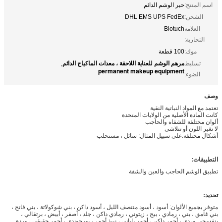
اسم المنتج:
حبر الوشم الدائم
الشحن:
DHL EMS UPS FedEx
العلامة
Biotuch
التجارية:
موك:
100 قطعة
مرهم الوشم للعناية اللاحقة ، معدات الماكياج الدائم
تسليط
,
permanent makeup equipment
الضوء:
وصف
تعتمد مع المواد النباتية النقية
كانت المادة الأصلية من الولايات المتحدة
ألوان مختلفة للشفاه والحاجب
لا تغير اللون أو تتلاشى
أشكال مختلفة.على سبيل المثال: سائل ، مستحلب
التطبيقات:
تطبيق الوشم الحاجب والعين والشفة
تحديد:
متوفر بجميع الألوان: أسود ، أسود منتصف الليل ، أسود داكن ، بني شوكولاتة ، بني فاتح ،
بني غامق ، بني ، رمادي ، بيج ، زيتوني ، رمادي داكن ، جلد ، أصفر ، أبيض ، برتقالي ،
بنفسجي وردي ، أحمر داكن ، أحمر ياباني ، نبيذ أحمر ، بورجوندي ، أحمر حقيقي ، وردة