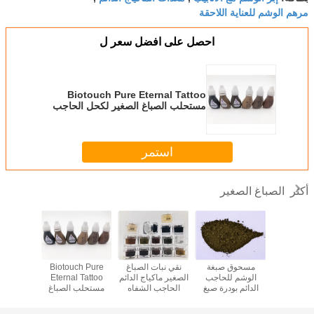
مرهم الوشم للعناية اللاحقة
احصل على افضل سعر ل
Biotouch Pure Eternal Tattoo
مستحلب الصباغ الصغير لكحل الحاجب
استمر
الصباغ الصغير
أكثر
 الوشم الصباغ
مسحوق صبغة
نقي نبات الصباغ
Biotouch Pure
22 لون 
لجزئي للحبر
الوشم للحاجب
الصغير ماكياج الدائم
Eternal Tattoo
صبغة 
ماكياج إبر
الدائم بودرة صبغ
الحاجب الشفاه
مستحلب الصباغ
للماكياج
Microblading إبر
الحاجب
الوشم الحبر
الصغير لكحل
الحاجب 
لحبر
الحاجب