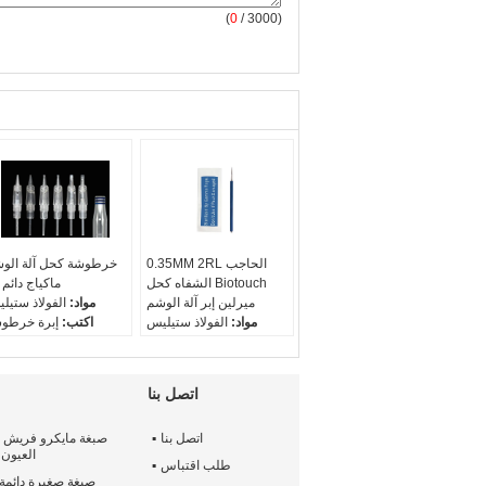
(
0
/ 3000)
0.35MM 2RL الحاجب
خرطوشة كحل آلة الو
الشفاه كحل Biotouch
ماكياج دائم 
ميرلين إبر آلة الوشم
مواد:
الفولاذ ستيل
مواد:
الفولاذ ستيليس
اكتب:
إبرة خرطو
خاصية:
مكياج شبه دائم
المسم
الاستخدام:
آلة Biotouch
الاستخدام:
آلة ماكياج د
Merlin
حجم الإبرة:
81R /
اتصل بنا
حجم الإبرة:
2 ريال
RL / 1RL / 3RL / 5RL
7RL / 5F / 7F
اتصل بنا
صبغة مايكرو فريش ن
العيون 
طلب اقتباس
صبغة صغيرة دائمة 