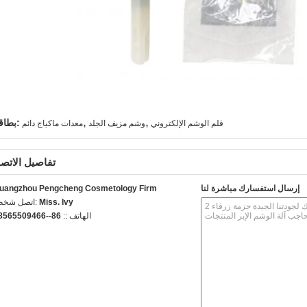
,
,
بطاقة:
قلم الوشم الإلكتروني
وشم مزيف الجلد
معدات ماكياج دائم
تفاصيل الاتص
إرسال استفسارك مباشرة لنا
uangzhou Pengcheng Cosmetology Firm
Miss. Ivy
اتصل شخص:
الهاتف ::
86--18565509466