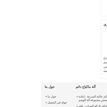
ى
اج
وشم
يس
شة
ار
ائم
0.1
آلة ماكياج دائم
حول بنا
D1
/ 
ائم عالية السرعة ، إعادة
حول بنا
حن مجموعة آلة الوشم
جولة في المعمل
لدائم لإزالة الندبات - قلم