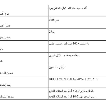
آلة فسيفساء الماكياج الدائم إبرة
نوع الإبر
0.35 مم
قطر الإبر
2RL
حجم الإبر
بلاستيك +361 ستانلس ستيل طبي
ماد
مغلفة معقمة بشكل فردي
طر
تايوان ، الصين
مكان المنش
DHL / EMS / FEDEX / UPS / EPACKET
بند الشح
لديك مخزون: 3-5 أيام بعد استلام الدفع.
من المخزون: 7-10 أيام بعد استلام الدفع.
موعد التسلي