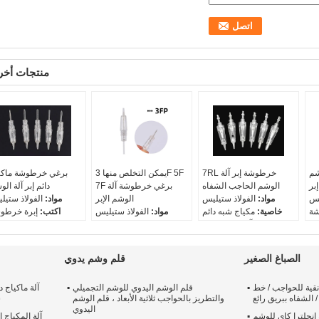
منتجات أخر
شم
7RL خرطوشة إبر آلة
يمكن التخلص منها 3F 5F
برغي خرطوشة ماكي
إبر
الوشم الحاجب الشفاه
7F برغي خرطوشة آلة
دائم إبر آلة ال
يس
مواد:
الفولاذ ستيليس
الوشم الإبر
مواد:
الفولاذ ستيل
شة
خاصية:
مكياج شبه دائم
مواد:
الفولاذ ستيليس
اكتب:
إبرة خرطو
ار
الاستخدام:
آلة ماكياج دائم
اكتب:
برغي إبر خرطوشة
المسم
ائم
حجم الإبرة:
1RL / 3RL /
الاستخدام:
الوشم كحل
الاستخدام:
آلة ماكياج د
0.1
5RL / 7RL / 5F / 7F
الشفاه الحاجب
حجم الإبرة:
81R /
الصباغ الصغير
قلم وشم يدوي
D1
3F 5F 7F
حجم الإبرة:
RL / 1RL / 3RL / 5RL
7RL
/ 
قية للحواجب / خط
قلم الوشم اليدوي للوشم التجميلي
آلة ماكياج د
/ الشفاه ببريق رائع
والتطريز بالحواجب ثلاثية الأبعاد ، قلم الوشم
ش
اليدوي
إنجلترا كاي للوشم
آلة المكياج ا