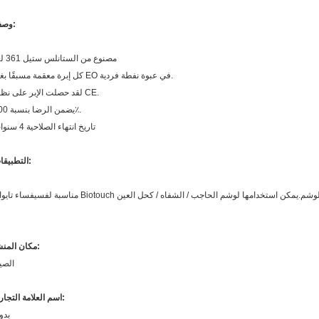
وصف:
مصنوع من الستانلس ستيل 361 لتر
كل إبرة معقمة مسبقًا بغاز EO في عبوة نفطة فردية.
لقد حصلت الإبر على نظام CE.
يضمن الرضا بنسبة 100٪.
تاريخ انتهاء الصلاحية 4 سنوات
التطبيقات:
مكان المنشأ:
الصي
اسم العلامة التجارية:
بدو