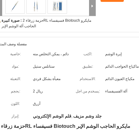
حزمة زرقاء 2RL فسيفساء Biotouch مايكرو
صورة كبيرة :
الحاجب آلة الوشم الإبر
مفصلة وصف المنت
إبرة الوشم
اكتب:
دائم ، يمكن التخلص منه
خاصية:
ماكياج الحواجب الدائم
تطبيق:
ستانلس ستيل
مواد:
مكياج العيون الدائم
الاستخدام:
معبأة بشكل فردي
التعبئة:
آلة الفسيفساء
يسخدم من اجل:
2 ريال
بحجم:
أزرق
اللون:
جلد وشم مزيف
قلم الوشم الإلكتروني
إبراز:
,
حزمة زرقاء 2RL فسيفساء Biotouch مايكرو الحاجب الوشم الإبر