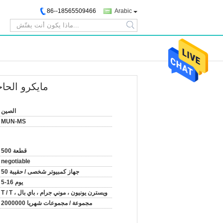
86--18565509466
Arabic
search
حزمة زرقاء 2RL فسيفساء h
الصين
MUN-MS
500 قطعة
negotiable
50 جهاز كمبيوتر شخصى / حقيبة
5-16 يوم
T / T ، ويسترن يونيون ، موني جرام ، باي بال
2000000 مجموعة / مجموعات شهريا