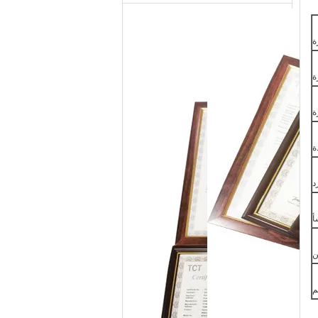
ة
ة
ة
ة
د
أ
ن
م