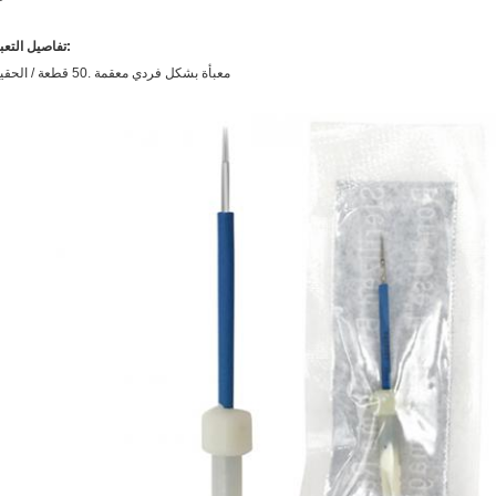
تفاصيل التعبئة:
معبأة بشكل فردي معقمة .50 قطعة / الحقيبة