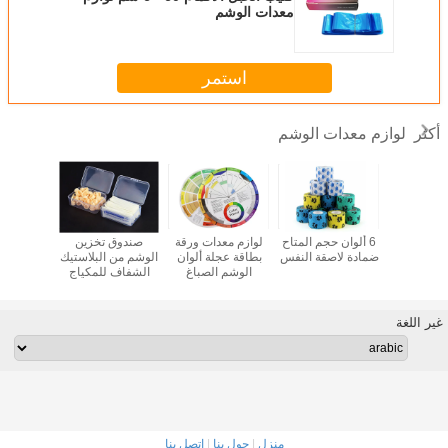
معدات الوشم
استمر
لوازم معدات الوشم
أكثر
OEM Lash L
6 ألوان حجم المتاح
لوازم معدات ورقة
صندوق تخزين
الحاجب ا
ش
ضمادة لاصقة النفس
بطاقة عجلة ألوان
الوشم من البلاستيك
الألوان ف
الوشم الصباغ
الشفاف للمكياج
معدات 
الدائم
غير اللغة
منزل
|
حول بنا
|
اتصل بنا