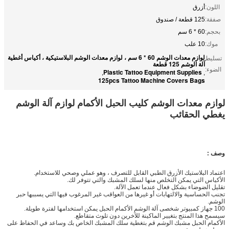
اللون:
أزرق
صفقة:
125 قطعة / صندوق
بحجم:
60 * 6 سم
موك:
10 علب
لوازم معدات الوشم 60 * 6 سم ، لوازم معدات الوشم البلاستيكية ، أكياس أغطية
تسليط
آلة الوشم 125 قطعة
الضوء:
Plastic Tattoo Equipment Supplies
,
,
125pcs Tattoo Machine Covers Bags
لوازم معدات الوشم كليب الحبل الأكمام لوازم آلة الوشم
يغطي الحقائب
وصف :
اعتماد البلاستيك الأزرق الطبي القابل للتصرف ، وهو عملي وصحي للاستخدام.
الأكياس التي يمكن التخلص منها لسلك المشبك والتي تتوفر لك.
تقليل الضوضاء بشكل فعال عندما تعمل الآلة.
تجنب الحساسية والالتهابات أو غيرها من العواقب غير المرغوب فيها التي يسببها حبر
الوشم.
100 جهاز كمبيوتر شخصى آلة الوشم الأكمام الحبل يمكن استخدامها لفترة طويلة.
سيسمح هذا المنتج بتغيير الماكينة للآخرين دون تلوث متقاطع.
الأكمام الحبل مشبك الوشم قم بتغطية سلك المشبك الخاص بك وساعد في الحفاظ على