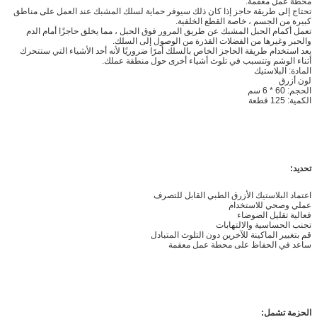
محطة عمل معقمة.
تحتاج إلى طريقة حاجز إذا كان ذلك سيوفر حماية لسلك المشبك عند العمل على مناطق
كبيرة من الجسم ، خاصة القطع الخلفية.
تعمل أكمام الحبل المشبك عن طريق المرور فوق الحبل ، مما يخلق حاجزًا أمام الدم
والحبر وغيرها من الفضلات القذرة من الوصول إلى السلك.
يعد استخدام طريقة الحاجز الخاص بالسلك أمرًا ضروريًا لأنه أحد الأشياء التي ستتحرك
أثناء الوشم وتتسبب في تلوث أشياء أخرى حول منطقة عملك.
المادة: البلاستيك
لون أزرق
الحجم: 60 * 6 سم
الكمية: 125 قطعة
تحديد:
اعتماد البلاستيك الأزرق الطبي القابل للتصرف
عملي وصحي للاستخدام
فعالية تقليل الضوضاء
تجنب الحساسية والالتهابات
قم بتغيير الماكينة للآخرين دون التلوث المتبادل
ساعد في الحفاظ على محطة عمل معقمة
الحزمة تشمل: