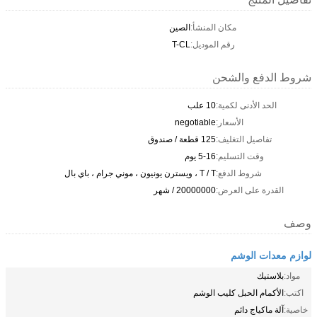
مكان المنشأ:
الصين
رقم الموديل:
T-CL
شروط الدفع والشحن
الحد الأدنى لكمية:
10 علب
الأسعار:
negotiable
تفاصيل التغليف:
125 قطعة / صندوق
وقت التسليم:
5-16 يوم
شروط الدفع:
T / T ، ويسترن يونيون ، موني جرام ، باي بال
القدرة على العرض:
20000000 / شهر
وصف
لوازم معدات الوشم
مواد:
بلاستيك
اكتب:
الأكمام الحبل كليب الوشم
خاصية:
آلة ماكياج دائم