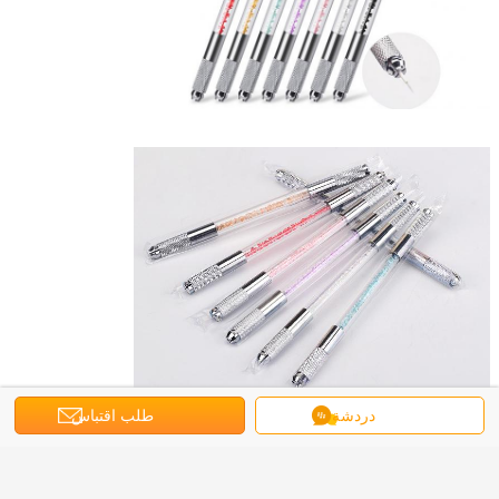
دردشة
طلب اقتباس
جلد وشم اصطناعي
كريم مخدر للوشم
حبر وشم ستاربريت
بطاقة:
,
,
احصل على افضل سعر ل