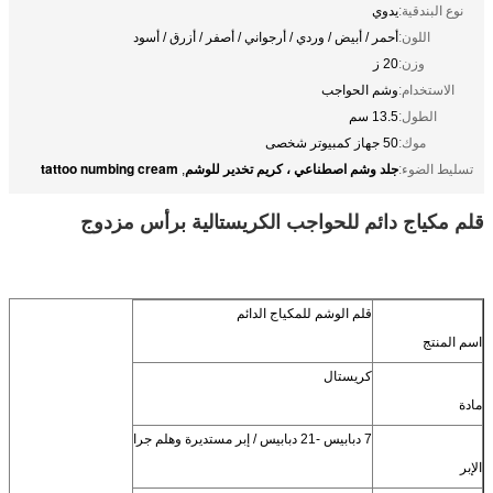
نوع البندقية:
يدوي
اللون:
أحمر / أبيض / وردي / أرجواني / أصفر / أزرق / أسود
وزن:
20 ز
الاستخدام:
وشم الحواجب
الطول:
13.5 سم
موك:
50 جهاز كمبيوتر شخصى
جلد وشم اصطناعي ، كريم تخدير للوشم
tattoo numbing cream
تسليط الضوء:
,
قلم مكياج دائم للحواجب الكريستالية برأس مزدوج
قلم الوشم للمكياج الدائم
اسم المنتج
كريستال
مادة
7 دبابيس -21 دبابيس / إبر مستديرة وهلم جرا
الإبر