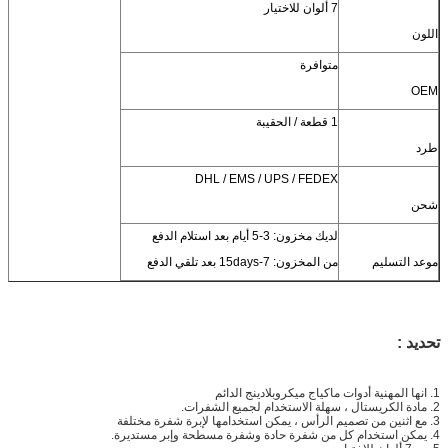
7 ألوان للاختيار
اللون
متوافرة
OEM
1 قطعة / الحقيبة
طرد
DHL / EMS / UPS / FEDEX
شحن
لديك مخزون: 3-5 أيام بعد استلام الدفع
موعد التسليم
من المخزون: 7-15days بعد تلقي الدفع
تحديد :
1. انها المهنية أدوات ماكياج ميكروبلادينج الدائم
2. مادة الكريستال ، سهلة الاستخدام لجميع الشفرات.
3. مع اثنين من تصميم الرأس ، يمكن استخدامها لإبرة شفرة مختلفة
4. يمكن استخدام كل من شفرة حادة وشفرة مسطحة وإبر مستديرة.