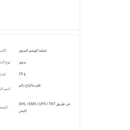
عملية الوشم اليدوي
اكتب:
يدوي
نوع البندقية:
15 غ
وزن:
قلم ماكياج دائم
اسم المنتج:
DHL / EMS / UPS / TNT عن طريق
الشحن:
البحر