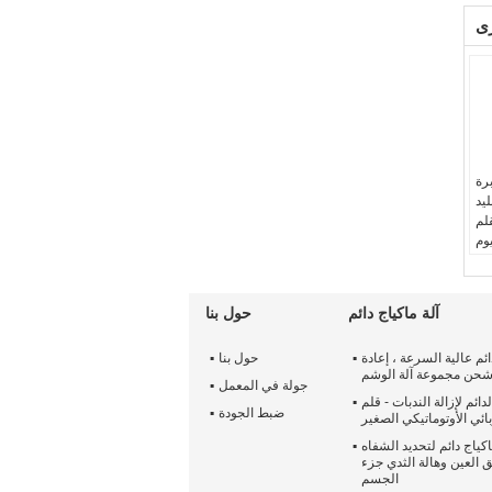
ى
برة
ليد
قلم
يوم
غ
آلة ماكياج دائم
حول بنا
ائم عالية السرعة ، إعادة
حول بنا
حن مجموعة آلة الوشم
جولة في المعمل
لدائم لإزالة الندبات - قلم
ضبط الجودة
ائي الأوتوماتيكي الصغير
اكياج دائم لتحديد الشفاه
ق العين وهالة الثدي جزء
الجسم