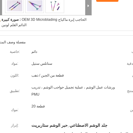
OEM 3D Microblading الحاجب إبرة ماكياج
صورة كبيرة :
الدائم القلم لونين
مفصلة وصف المنت
دائم
خاصية:
ستانلس ستيل
مواد:
قطعة من الجبن / ذهب
اللون:
ورشات عمل الوشم ، عملية تجميل حواجب الوشم ، تدريب
تطبيق:
PMU
20 قطعة
موك:
جلد الوشم الاصطناعي
حبر الوشم ستاربريت
إبراز:
,