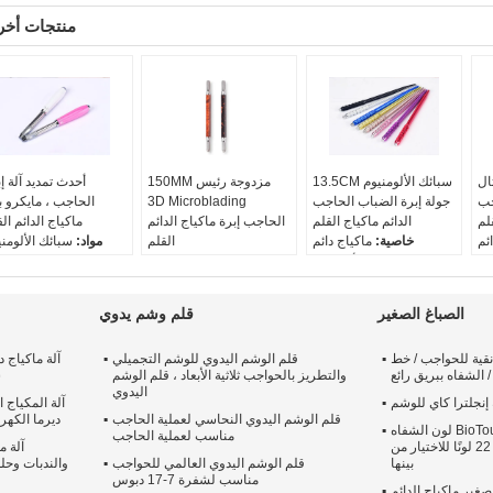
منتجات أخر
ال
13.5CM سبائك الألومنيوم
150MM مزدوجة رئيس
أحدث تمديد آلة إ
Microbl
جولة إبرة الضباب الحاجب
3D Microblading
الحاجب ، مايكرو ب
قلم
الدائم ماكياج القلم
الحاجب إبرة ماكياج الدائم
ماكياج الدائم ال
ئم
خاصية:
ماكياج دائم
القلم
مواد:
سبائك الألومن
ال
مواد:
سبائك الألومنيوم
خاصية:
ماكياج دائم
وزن:
15 
وي
نوع البندقية:
يدوي
اكتب:
قلم الوشم اليدوي
الطول:
112 ملم
دي
اللون:
أزرق / أحمر / أسود /
اللون:
الحاجب / الأسود
قطر الدائرة:
13 ملم
الصباغ الصغير
قلم وشم يدوي
ق /
ذهبي / أرجواني / شظية /
بحجم:
150 مم * 10 مم
ود
وردي / شامبانيا
قية للحواجب / خط
قلم الوشم اليدوي للوشم التجميلي
آلة ماكياج د
/ الشفاه ببريق رائع
والتطريز بالحواجب ثلاثية الأبعاد ، قلم الوشم
ش
اليدوي
إنجلترا كاي للوشم
آلة المكياج ا
قلم الوشم اليدوي النحاسي لعملية الحاجب
ديرما الكهرب
لون الشفاه BioTouch Deep Berry
مناسب لعملية الحاجب
صبغة عنبية دقيقة مع 22 لونًا للاختيار من
آلة م
بينها
قلم الوشم اليدوي العالمي للحواجب
والندبات وحل
مناسب لشفرة 7-17 دبوس
صغير ماكياج الدائم