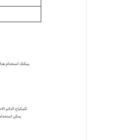
يمكنك استخدام هذا الصندوق لوضع قلم الوشم اليدوي ، الملقط ، المسطرة ، قلم الحواجب ، أداة أخرى وما إلى ذلك.
إنها أدوات إبرة blading
يمكن استخدامها للإبر من 7 دبابيس -21 دبابيس إبرة شفرة