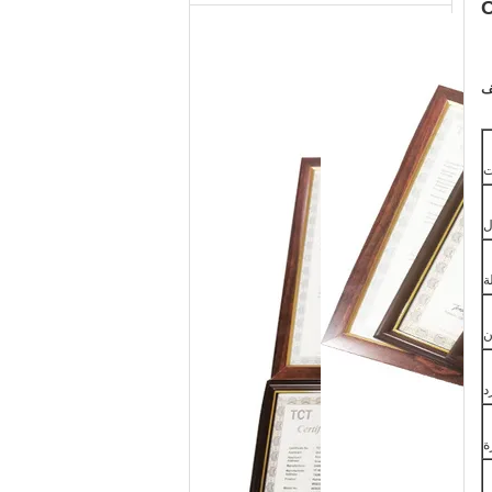
ت
ل
ة
ن
د
ة