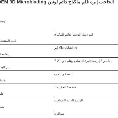
OEM 3D Microblading الحاجب إبرة قلم ماكياج دائم لونين
وصف:
قلم دليل الوشم الدائم للمكياج
اسم المنتجا
إبر Microblading
إستعما
7-21 دبابيس / إبر مستديرة للضباب وهلم جرا
إبر البدل
الفضة والذهب
الألوا
1 قطعة / الحقيبة
طر
الوشم الدائم للحواجب
ميز
متوافرة