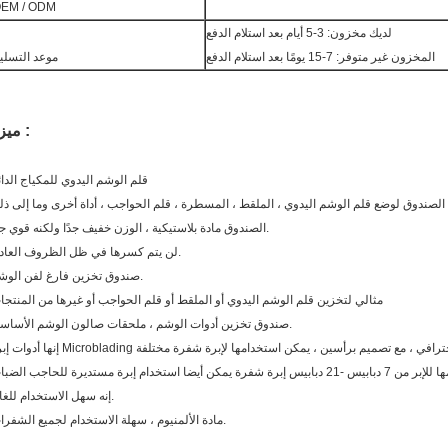
EM / ODM
لديك مخزون: 3-5 أيام بعد استلام الدفع
المخزون غير متوفر: 7-15 يومًا بعد استلام الدفع
موعد التسلي
ميزة :
قلم الوشم اليدوي للمكياج الدائ
الصندوق مادة بلاستيكية ، الوزن خفيف جدًا ولكنه قوي جدًا.
لن يتم كسرها في ظل الظروف العادية.
صندوق تخزين فارغ لفن الوشم.
مثالي لتخزين قلم الوشم اليدوي أو الملقط أو قلم الحواجب أو غيرها من المنتجا
صندوق تخزين أدوات الوشم ، ملحقات صالون الوشم الأساسية.
Micro للمكياج الدائم الاحترافي ، مع تصميم برأسين ، يمكن استخدامها لإبرة شفرة مختلفة
 يمكن أيضا استخدام إبرة مستديرة للحاجب الضباب
إنه سهل الاستخدام للغاية.
مادة الألمنيوم ، سهلة الاستخدام لجميع الشفرات.