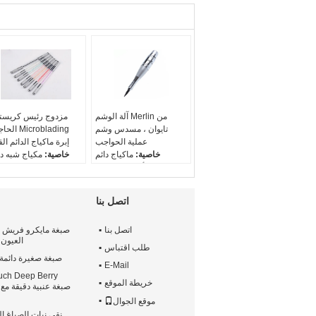
آلة الوشم Merlin من
مزدوج رئيس كريست
تايوان ، مسدس وشم
الحاجب ading
عملية الحواجب
إبرة ماكياج الدائم ال
خاصية:
ماكياج دائم
خاصية:
مكياج شبه دا
اكتب:
أطقم الماكياج
مواد:
كريست
الدائمة الرقمية
نوع البندقية:
يد
مواد:
ستانلس ستيل
اللون:
أحمر / أبيض / ور
اتصل بنا
نوع البندقية:
كهربائي
/ أرجواني / أصفر / أزر
أس
اتصل بنا
صبغة مايكرو فريش ن
العيون 
طلب اقتباس
صبغة صغيرة دائمة 
E-Mail
خريطة الموقع
موقع الجوال
نقي نبات الصباغ ال