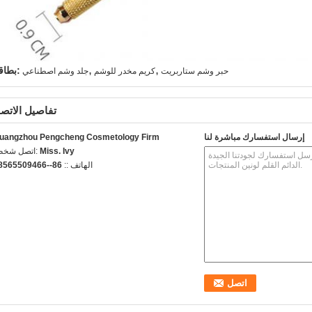
,
,
بطاقة:
حبر وشم ستاربريت
كريم مخدر للوشم
جلد وشم اصطناعي
تفاصيل الاتص
إرسال استفسارك مباشرة لنا
uangzhou Pengcheng Cosmetology Firm
Miss. Ivy
اتصل شخص:
الهاتف ::
86--18565509466