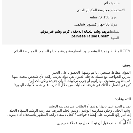
خاصية:
دائم
الاستخدام:
ممارسة المكياج الدائم
وزن:
150 غ / قطعة
موك:
50 جهاز كمبيوتر شخصى
مرهم وشم للعناية اللاحقة ، كريم وشم غير مؤلم
تسليط
,
painless Tattoo Cream
الضوء:
OEM المطاط وهمية الوشم جلود الممارسة ورقة ماكياج الحاجب الممارسة الدائم
وصف
المواد: مطاط طبيعي ، ناعم وسهل الحصول على الحبر
تمرين الحواجب مع ضمادات جلد العيون هي مواد تدريب رائعة لأي شخص يبحث عنها
قم بتطوير مستوى مهاراتهم أو جرب تركيبات ألوان جديدة وتكوينات إبرة.
كن في أفضل حالاتك في غرفة العمليات من خلال التدرب على هذه الأدوات اليدوية!
التطبيقات:
تمرن الجلد على بادئ الوشم أو الطلاب في مدرسة الوشم
وشم الجلد ، وجلود ممارسة الوشم ، وشم الجلد المزيف.ممارسة الوشم الشفاه الجلد
إنه أمر رائع للتدرب على إنشاء حواجب / كحل / شفاه رائعة المظهر باستخدام أداة يدوية ،
دوارة
آلة أو آلة لفائف قبل أن تبدأ العمل مع عملاء حقيقيين.