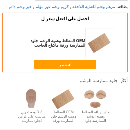
مرهم وشم للعناية اللاحقة
كريم وشم غير مؤلم
حبر وشم دائم
بطاقة:
,
,
احصل على افضل سعر ل
OEM المطاط وهمية الوشم جلود
الممارسة ورقة ماكياج الحاجب
الممارسة الدائم
استمر
جلود ممارسة الوشم
أكثر
ارسة الوشم
ماكياج دائم المطاط
OEM المطاط
3-D وجه تمرين
OEM 
طي الحاد
وهمية الوشم
وهمية الوشم جلود
مناسب على الرأس
الوشم 
 والحواجب
الممارسة جلود
الممارسة ورقة
لجلود ممارسة
ممارسة
الأدمة الشفاه
ماكياج الحاجب
الوشم المزيفة
الح
الممارسة الدائم
للرموش