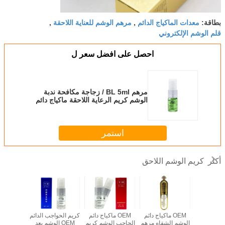
معدات الماكياج الدائم
مرهم الوشم للعناية اللاحقة
بطاقة:
,
,
قلم الوشم الإلكتروني
احصل على افضل سعر ل
مرهم BL 5ml / زجاجة مكافحة ندبة
الوشم كريم الرعاية اللاحقة ماكياج دائم
الوشم جل
استمر
كريم الوشم اللاحق
أكثر
اية اللاحقة
OEM ماكياج دائم
OEM ماكياج دائم
كريم الحواجب الدائم
Y.M كري
 بفيتامين
الوشم الشفاه مرهم
الحاجب الوشم كريم
OEM الوشم بعد
الوشم للج