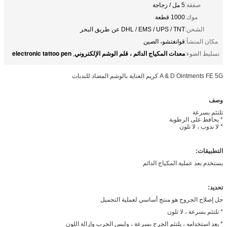
صفقة:
5 مل / زجاجة
موك:
1000 قطعة
الشحن:
DHL / EMS / UPS / TNT عن طريق البحر
مكان المنشأ:
قوانغتشو، الصين
معدات المكياج الدائم ، قلم الوشم الإلكتروني
electronic tattoo pen
تسليط الضوء:
,
A & D Ointments FE 5G كريم العناية بالوشم المضاد للندبات
وصف
تلتئم بسرعة
* يحافظ على الرطوبة
* لا ندوب ، لا تلون
التطبيقات:
يستخدم بعد عملية المكياج الدائم
تحديد:
جل إصلاح الجروح هو منتج أساسي لعملية التجميل
* تلتئم بسرعة ، لا تلون
* بعد استخدامه ، يلتئم الجرح بسرعة ، وليس الجرب وإزالة اللون