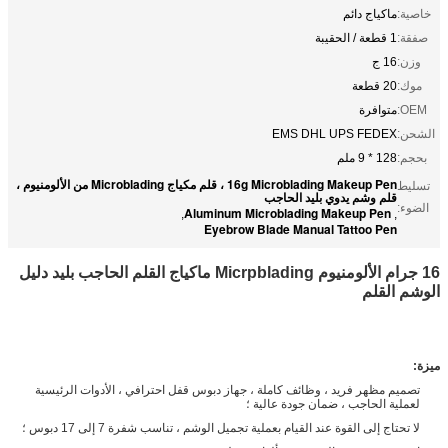
خاصية:
ماكياج دائم
صفقة:
1 قطعة / الحقيبة
وزن:
16 ج
موك:
20 قطعة
OEM:
متوافرة
الشحن:
EMS DHL UPS FEDEX
بحجم:
128 * 9 ملم
16g Microblading Makeup Pen ، قلم مكياج Microblading من الألومنيوم ،
تسليط
قلم وشم يدوي بليد الحاجب
الضوء:
Aluminum Microblading Makeup Pen
,
,
Eyebrow Blade Manual Tattoo Pen
16 جرام الألومنيوم Micrpblading ماكياج القلم الحاجب بليد دليل
الوشم القلم
ميزة:
تصميم مظهر فريد ، وظائف كاملة ، جهاز دبوس قفل احترافي ، الأدوات الرئيسية
لعملية الحاجب ، ضمان جودة عالية ؛
لا تحتاج إلى القوة عند القيام بعملية تجميل الوشم ، تناسب شفرة 7 إلى 17 دبوس ؛