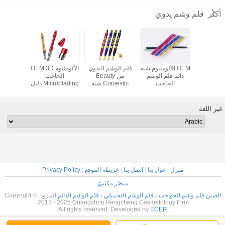
قلم وشم يدوي
أكثر
شم اليدوي
OEM الألومنيوم شبه
قلم الوشم اليدوي
الألومنيوم OEM 3D
قلم الوش
يستالي
دائم قلم الوشم
من Beauty
الحاجب
الأحمر لا
اني ، قلم
الحاجب
Comestic شبه
Microblading دليل
 اليدوي
الدائم
الوشم القلم
الو
الدائم بليد
غير اللغة
منزل
|
حول بنا
|
اتصل بنا
|
خريطة الموقع
|
Privacy Policy
منظر مكتبيّ
الصين قلم وشم الحواجب ، قلم الوشم التجميلي ، قلم الوشم الدائم
المزود. Copyright ©
2012 - 2025 Guangzhou Pengcheng Cosmetology Firm.
All rights reserved. Developed by
ECER