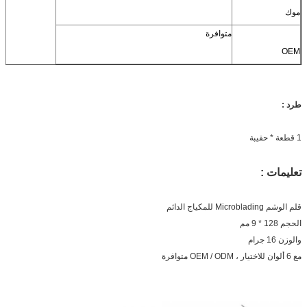
موك
متوافرة
OEM
طرد :
1 قطعة * حقيبة
تعليمات :
قلم الوشم Microblading للمكياج الدائم
الحجم 128 * 9 مم
والوزن 16 جرام
مع 6 ألوان للاختيار ، OEM / ODM متوافرة