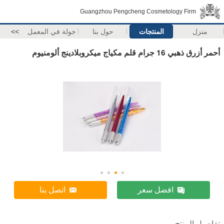
Guangzhou Pengcheng Cosmetology Firm
منزل
المنتجات
حول بنا
جولة في المعمل
>>
أحمر أزرق ذهبي 16 جرام قلم مكياج ميكروبلادينج ألومنيوم
افضل سعر
اتصل بنا
تفاصيل المنتج