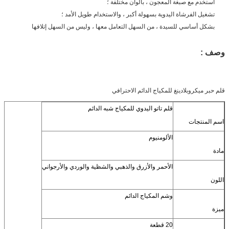
استخدم مع صبغة المعجون ، بألوان مختلفة ؛
تشغيل الفرشاة اليدوية بسهولة أكبر ، والاستخدام طويل الأمد ؛
بشكل أساسي للسيدة ، من السهل التعامل معها ، وليس من السهل إتلافها
وصف :
قلم حبر ميكروبلادينغ للمكياج الدائم الاحترافي
قلم تاتو اليدوي للمكياج شبه الدائم
اسم المنتجات
الألومنيوم
مادة
الأحمر والأزرق والذهبي والشظية والوردي والأرجواني
اللون
وشم المكياج الدائم
ميزة
20 قطعة