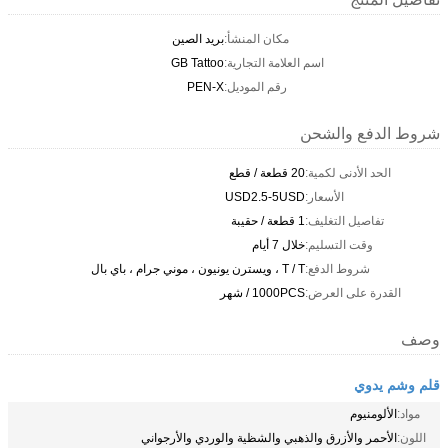
مكان المنشأ:
بريد الصين
اسم العلامة التجارية:
GB Tattoo
رقم الموديل:
PEN-X
شروط الدفع والشحن
الحد الأدنى لكمية:
20 قطعة / قطع
الأسعار:
USD2.5-5USD
تفاصيل التغليف:
1 قطعة / حقيبة
وقت التسليم:
خلال 7 أيام
شروط الدفع:
T / T ، ويسترن يونيون ، موني جرام ، باي بال
القدرة على العرض:
1000PCS / شهر
وصف
قلم وشم يدوي
مواد:
الألومنيوم
اللون:
الأحمر والأزرق والذهبي والشظية والوردي والأرجواني