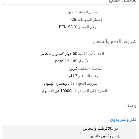
مكان المنشأ:
الصين
إصدار الشهادات:
CE
رقم الموديل:
PEN-SJLY
شروط الدفع والشحن
الحد الأدنى لكمية:
50 جهاز كمبيوتر شخصى
الأسعار:
$2.5-10$/pcs
تفاصيل التغليف:
كرتون
وقت التسليم:
7 أيام
شروط الدفع:
T / T ، ويسترن يونيون
القدرة على العرض:
10000pcs في الأسبوع
وصف
قلم وشم يدوي
مواد:
الاكريليك والنحاس
رئيس:
رأسين جانبيين