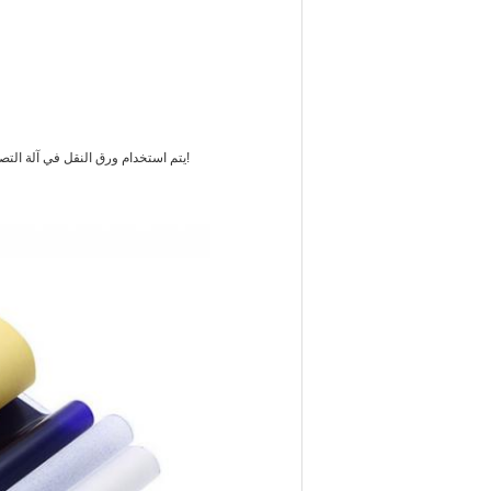
1. يتم استخدام ورق النقل في آلة التصوير الحراري ، باستخدام الحرارة لنسخ الصور على الورق والتي يمكن بعد ذلك نقلها إلى الجلد!