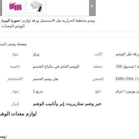
وشم مخطط الحرارية نقل الاستنسل ورقة لوازم
صورة كبيرة :
الوشم المعدات
مفصلة وصف المنت
رقة نقل الوشم
اكتب:
ورق
مواد:
طعة / صندوق
صفقة:
الوشم الدائم في مكياج الجسم
خاصية:
EMS / DHL / 
الشحن:
نقل وشم الجسم
الاستخدام:
دفع:
1 مربع
موك:
حبر وشم ستاربريت
إبر وأنابيب الوشم
إبراز:
,
لوازم معدات الوش
وصف: