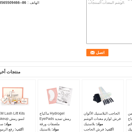
الهاتف ::
86--18565509466
منتجات أخر
من
الحاجب البلاستيك الألوان
ماكياج Hydrogel
M Lash Lift Kits
اج
فرش لوازم معدات الوشم
EyePads رمش تمديد
Makeup لنمو رمش
ائم
مواد:
بلاستيك
ملصقات ورقة
مواد:
سا
يك
اكتب:
فرش الحاجب
مواد:
بلاستيك
اكتب:
رفع الرم