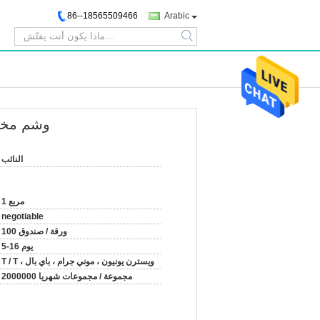
86--18565509466
Arabic
search
وشم مخطط
النائب
1 مربع
negotiable
100 ورقة / صندوق
5-16 يوم
T / T ، ويسترن يونيون ، موني جرام ، باي بال
2000000 مجموعة / مجموعات شهريا