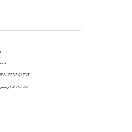
و
100 ق
UPS / FEDEX / TNT
ويسترن يونيون / غرام / aliexpress