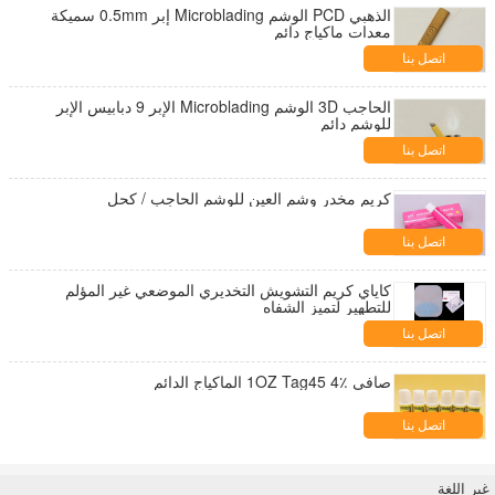
الذهبي PCD الوشم Microblading إبر 0.5mm سميكة
معدات ماكياج دائم
اتصل بنا
الحاجب 3D الوشم Microblading الإبر 9 دبابيس الإبر
للوشم دائم
اتصل بنا
كريم مخدر وشم العين للوشم الحاجب / كحل
اتصل بنا
كاياي كريم التشويش التخديري الموضعي غير المؤلم
للتطهير لتميز الشفاه
اتصل بنا
صافي 1OZ Tag45 4٪ الماكياج الدائم
اتصل بنا
غير اللغة