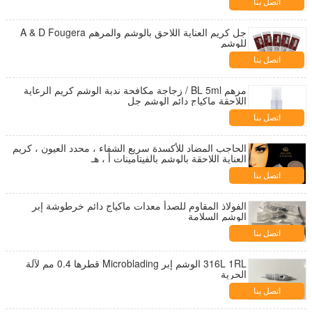
اتصل بنا
جل كريم العناية اللاحق بالوشم والمرهم A & D Fougera
للوشم
اتصل بنا
مرهم BL 5ml / زجاجة مكافحة ندبة الوشم كريم الرعاية
اللاحقة ماكياج دائم الوشم جل
اتصل بنا
الحاجب المضاد للأكسدة سريع الشفاء ، محدد العيون ، كريم
العناية اللاحقة بالوشم بالفيتامينات أ ، هـ
اتصل بنا
الفولاذ المقاوم للصدأ معدات ماكياج دائم خرطوشة إبر
الوشم السلامة
اتصل بنا
316L 1RL الوشم إبر Microblading قطرها 0.4 مم لآلة
الحرية
اتصل بنا